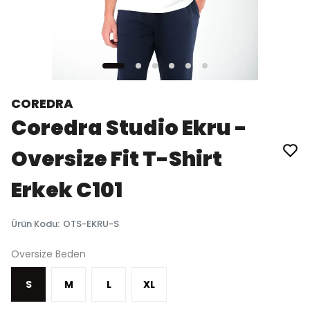
COREDRA
Coredra Studio Ekru -
Oversize Fit T-Shirt
Erkek C101
Ürün Kodu
:
OTS-EKRU-S
Oversize Beden
S
M
L
XL