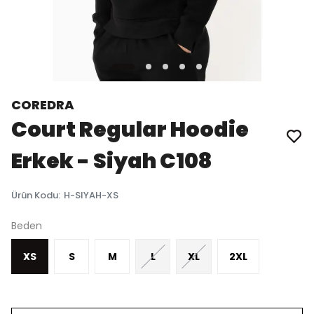
COREDRA
Court Regular Hoodie
Erkek - Siyah C108
Ürün Kodu
:
H-SIYAH-XS
Beden
XS
S
M
L
XL
2XL